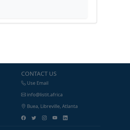
CONTACT US
Use Email
info@listit.africa
Buea, Libreville, Atlanta