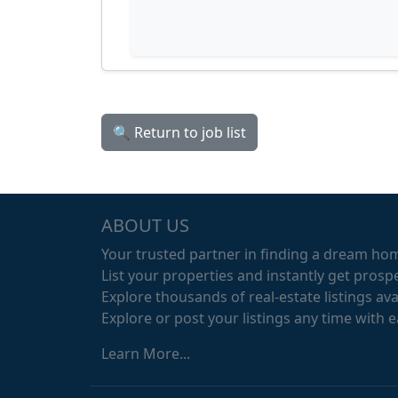
🔍 Return to job list
ABOUT US
Your trusted partner in finding a dream ho
List your properties and instantly get prospe
Explore thousands of real-estate listings avai
Explore or post your listings any time with 
Learn More...