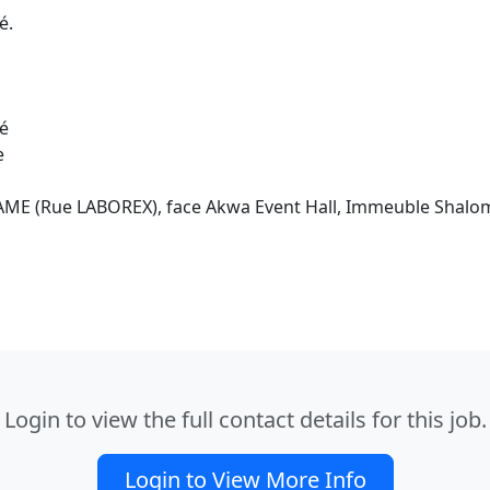
é.
vé
e
SAME (Rue LABOREX), face Akwa Event Hall, Immeuble Shalo
Login to view the full contact details for this job.
Login to View More Info