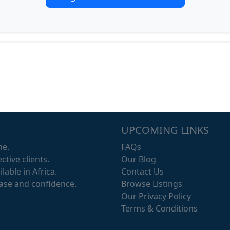
UPCOMING LINKS
me.
FAQs
ctive clients.
Our Blog
lable in Africa.
Contact Us
ease and confidence.
Browse Listings
Our Privacy Policy
Terms & Conditions